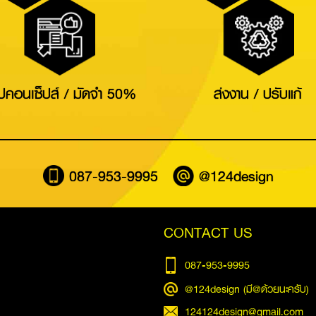
Search
for:
ปคอนเซ็ปส์ / มัดจำ 50%
ส่งงาน / ปรับแก้
087-953-9995
@124design
CONTACT US
087-953-9995
@124design (มี@ด้วยนะครับ)
124124design@gmail.com