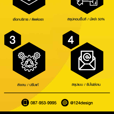
สรุปคอนเซ็ปส์ / มัดจำ 50%
เลือกบริการ / ติดต่อเรา
Search
for:
สรุปแบบ / รับไฟล์งาน
ส่งงาน / ปรับแก้
087-953-9995
@124design