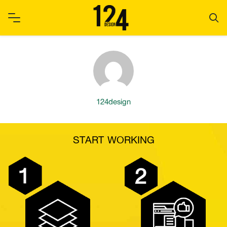
Skip
to
content
124design
START WORKING