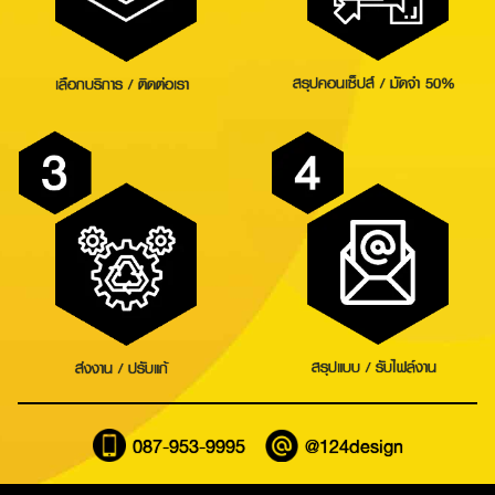
สรุปคอนเซ็ปส์ / มัดจำ 50%
เลือกบริการ / ติดต่อเรา
Search
for:
สรุปแบบ / รับไฟล์งาน
ส่งงาน / ปรับแก้
087-953-9995
@124design