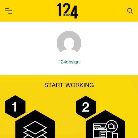
Skip
to
content
124design
START WORKING