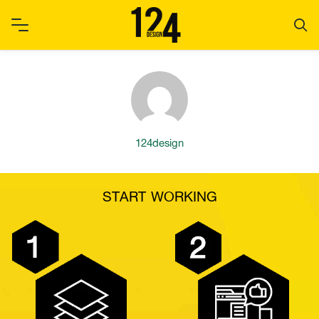
Skip
to
content
124design
START WORKING