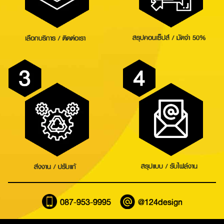
สรุปคอนเซ็ปส์ / มัดจำ 50%
เลือกบริการ / ติดต่อเรา
Search
for:
สรุปแบบ / รับไฟล์งาน
ส่งงาน / ปรับแก้
087-953-9995
@124design